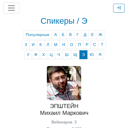
Спикеры / Э
Популярные
А
Б
В
Г
Д
Е
Ж
З
И
К
Л
М
Н
О
П
Р
С
Т
У
Ф
Х
Ц
Ч
Ш
Щ
Э
Ю
Я
ЭПШТЕЙН
Михаил Маркович
Вебинаров: 3