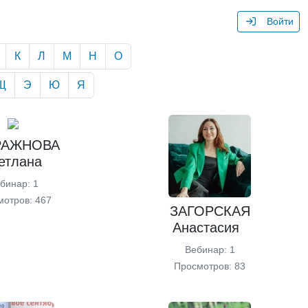
Войти
К
Л
М
Н
О
Щ
Э
Ю
Я
РАЖНОВА
етлана
бинар: 1
мотров: 467
ЗАГОРСКАЯ
Анастасия
Вебинар: 1
Просмотров: 83