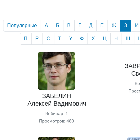
Популярные
А
Б
В
Г
Д
Е
Ж
З
И
П
Р
С
Т
У
Ф
Х
Ц
Ч
Ш
ЗАВ
Св
Ве
Прос
ЗАБЕЛИН
Алексей Вадимович
Вебинар: 1
Просмотров: 480