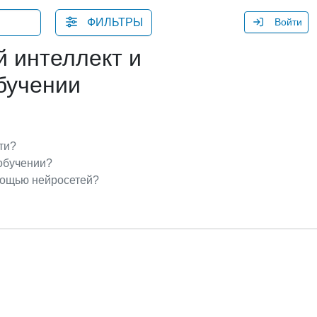
ФИЛЬТРЫ
Войти
 интеллект и
бучении
ти?
 обучении?
омощью нейросетей?